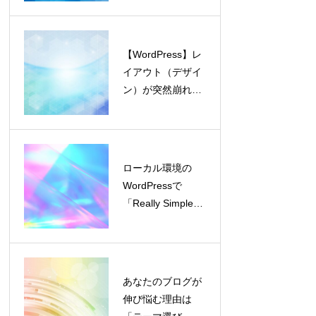
制作中の「謎キ
ャッシュ」解決
録
【WordPress】レ
Cドライブの空
イアウト（デザイ
き容量を10GB
ン）が突然崩れた
増やす！巨大フ
ら確認！Yoast
ァイル
SEO「タイトルの
『hiberfil.sys』
強制書き換え」の
を安全に削る方
罠
法
ローカル環境の
【WordPress】
WordPressで
レイアウト（デ
「Really Simple
ザイン）が突然
SSL」が表示され
崩れたら確認！
ない問題とその解
Yoast SEO「タ
決方法
イトルの強制書
き換え」の罠
あなたのブログが
ローカル環境の
伸び悩む理由は
WordPressで