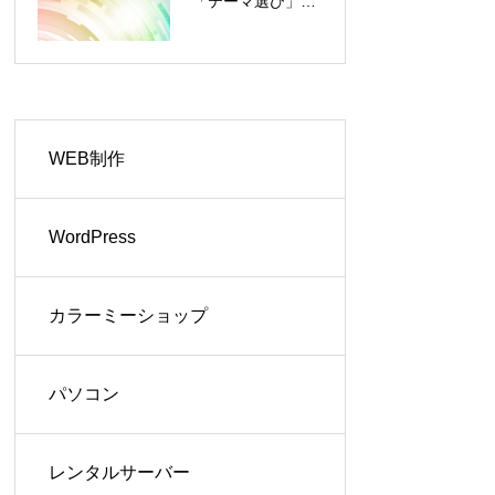
「テーマ選び」に
「Really
あった！？
Simple SSL」
が表示されない
問題とその解決
方法
WEB制作
WordPress
カラーミーショップ
パソコン
レンタルサーバー