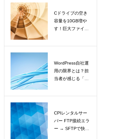
Cドライブの空き
WordPress自社
容量を10GB増や
運用の限界と
す！巨大ファイル
は？担当者が感
『hiberfil.sys』を
じる「5つの
安全に削る方法
壁」と解決策
WordPress自社運
【緊急対応】カ
用の限界とは？担
ラーミーショッ
当者が感じる「5
プでメール送受
つの壁」と解決策
信ができない！
原因と復旧手順
（2026年最新
版）
CPIレンタルサー
【WordPress】
バー FTP接続エラ
画像が差し替わ
ー → SFTPで快適
らない…犯人は
ファイル転送！
WebPでした。