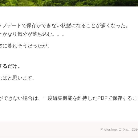
のアップデートで保存ができない状態になることが多くなった。
とかなり気分が落ち込む。。。
方に暮れそうだったが、
するだけ。
ればと思います。
ーで保存ができない場合は、一度編集機能を維持したPDFで保存する
Photoshop
,
コラム
| 202