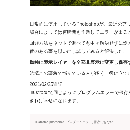
日常的に使用しているPhotoshopが、最近
場合によっては何時間も作業してエラーが出る
回避方法をネットで調べても中々解決せずに途
昔のある事を思い出し試してみると解決した。
単純に表示レイヤーを全部非表示に変更し保存
結構この事象で悩んでいる人が多く、役に立て
2021/02/25追記
Illustratorで同じようにプログラムエラ
きれば幸せになれます。
Illustrator
,
photoshop
,
プログラムエラー
,
保存できない