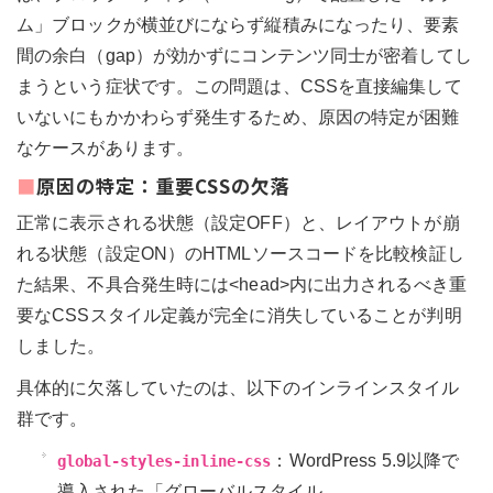
ム」ブロックが横並びにならず縦積みになったり、要素
間の余白（gap）が効かずにコンテンツ同士が密着してし
まうという症状です。この問題は、CSSを直接編集して
いないにもかかわらず発生するため、原因の特定が困難
なケースがあります。
■原因の特定：重要CSSの欠落
正常に表示される状態（設定OFF）と、レイアウトが崩
れる状態（設定ON）のHTMLソースコードを比較検証し
た結果、不具合発生時には<head>内に出力されるべき重
要なCSSスタイル定義が完全に消失していることが判明
しました。
具体的に欠落していたのは、以下のインラインスタイル
群です。
：WordPress 5.9以降で
global-styles-inline-css
導入された「グローバルスタイル