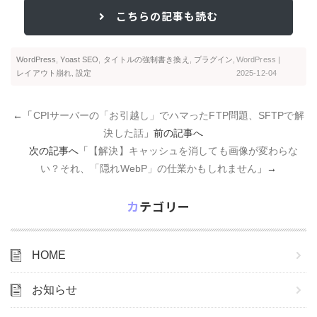
こちらの記事も読む
WordPress
,
Yoast SEO
,
タイトルの強制書き換え
,
プラグイン
,
WordPress
|
レイアウト崩れ
,
設定
2025-12-04
←「
CPIサーバーの「お引越し」でハマったFTP問題、SFTPで解
決した話
」前の記事へ
次の記事へ「
【解決】キャッシュを消しても画像が変わらな
い？それ、「隠れWebP」の仕業かもしれません
」→
カテゴリー
HOME
お知らせ