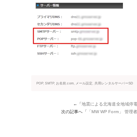
POP
,
SMTP
,
お名前.com
,
メール設定
,
共用レンタルサーバーSD
←「
地震による北海道全地域停電
次の記事へ「
「MW WP Form」 